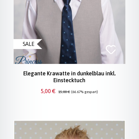
SALE
Elegante Krawatte in dunkelblau inkl.
Einstecktuch
Verkaufspreis:
Regulärer Preis:
5,00 €
15,00 €
(66.67% gespart)