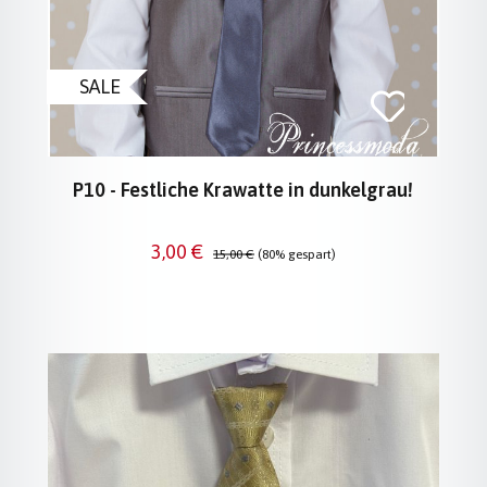
SALE
P10 - Festliche Krawatte in dunkelgrau!
Verkaufspreis:
Regulärer Preis:
3,00 €
15,00 €
(80% gespart)