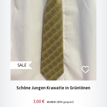
SALE
Schöne Jungen Krawatte in Grüntönen
Verkaufspreis:
Regulärer Preis:
3,00 €
15,00 €
(80% gespart)