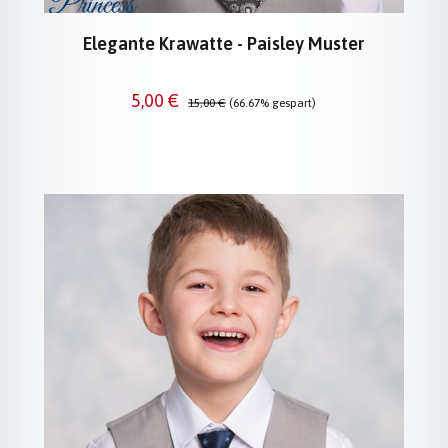
Elegante Krawatte - Paisley Muster
Verkaufspreis:
Regulärer Preis:
5,00 €
15,00 €
(66.67% gespart)