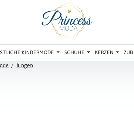
ESTLICHE KINDERMODE
SCHUHE
KERZEN
ZUB
mode
/
Jungen