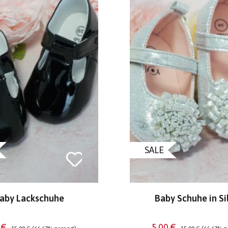
SALE
aby Lackschuhe
Baby Schuhe in Si
aufspreis:
Regulärer Preis:
Verkaufspreis:
Regulärer Preis:
 €
5,00 €