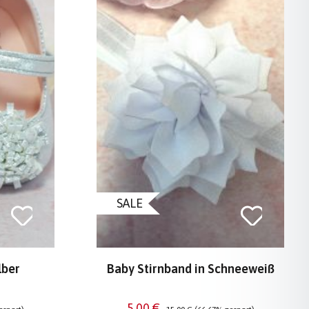
SALE
lber
Baby Stirnband in Schneeweiß
Verkaufspreis:
Regulärer Preis:
5,00 €