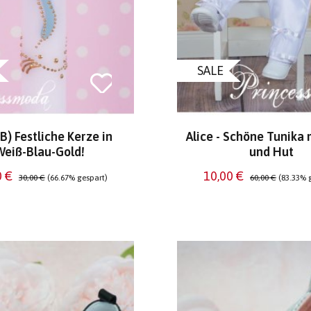
SALE
B) Festliche Kerze in
Alice - Schöne Tunika 
Weiß-Blau-Gold!
und Hut
aufspreis:
Regulärer Preis:
Verkaufspreis:
Regulärer Preis:
0 €
10,00 €
30,00 €
(66.67% gespart)
60,00 €
(83.33% 