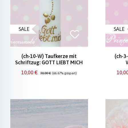
SALE
SALE
(ch-10-W) Taufkerze mit
(ch-3-
Schriftzug: GOTT LIEBT MICH
Verkaufspreis:
Regulärer Preis:
Verk
10,00 €
10,0
30,00 €
(66.67% gespart)