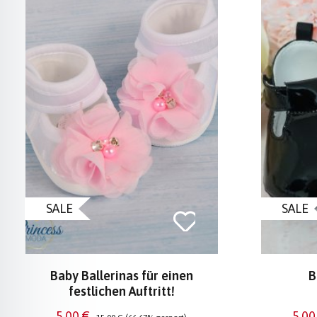
SALE
SALE
Baby Ballerinas für einen
B
festlichen Auftritt!
Verkaufspreis:
Regulärer Preis:
Verk
5,00 €
5,00