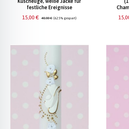
Kuschelige, weiße Jacke für
(1
festliche Ereignisse
Cham
Verkaufspreis:
Regulärer Preis:
Verk
15,00 €
15,0
40,00 €
(62.5% gespart)