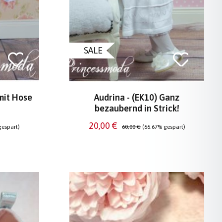
SALE
mit Hose
Audrina - (EK10) Ganz
bezaubernd in Strick!
Verkaufspreis:
Regulärer Preis:
20,00 €
gespart)
60,00 €
(66.67% gespart)