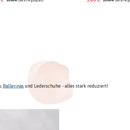
15,00 €
(66.67% gespart)
15,00 €
(66.67% g
n,
Ballerinas
und Lederschuhe - alles stark reduziert!