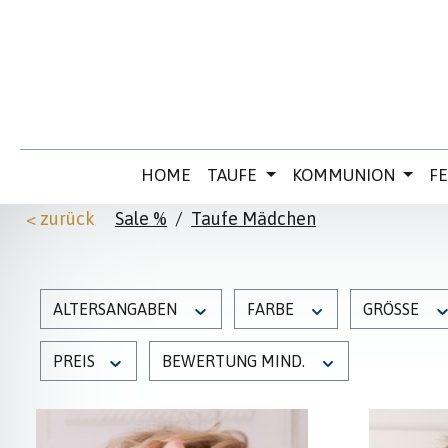
 Hauptinhalt springen
Zur Suche springen
Zur Hauptnavigation springen
HOME
TAUFE
KOMMUNION
F
< zurück
Sale %
/
Taufe Mädchen
ALTERSANGABEN
FARBE
GRÖSSE
PREIS
BEWERTUNG MIND.