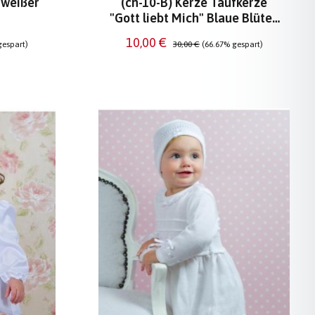
 weißer
(ch-10-B) Kerze Taufkerze
"Gott liebt Mich" Blaue Blüten
TAUFE
Verkaufspreis:
Regulärer Preis:
10,00 €
gespart)
30,00 €
(66.67% gespart)