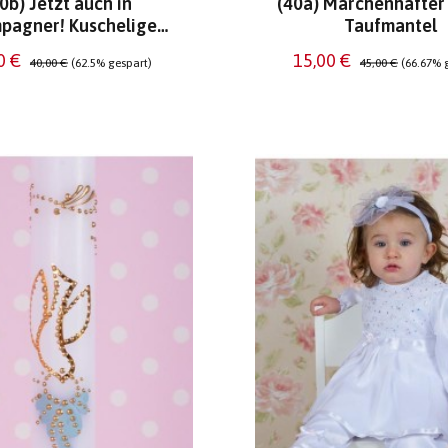
0b) Jetzt auch in
(40a) Märchenhafter
pagner! Kuschelige
Taufmantel
Jacke!
aufspreis:
Regulärer Preis:
Verkaufspreis:
Regulärer Preis:
0 €
15,00 €
40,00 €
(62.5% gespart)
45,00 €
(66.67% 