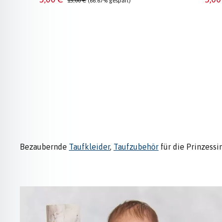
15,00 €
(66.67% gespart)
Bezaubernde
Taufkleider
,
Taufzubehör
für die Prinzessi