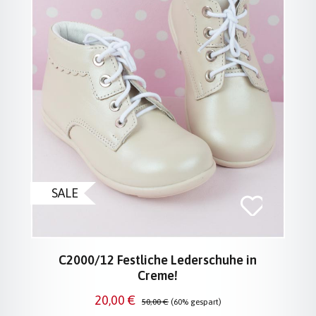
SALE
C2000/12 Festliche Lederschuhe in
Creme!
Verkaufspreis:
Regulärer Preis:
20,00 €
50,00 €
(60% gespart)