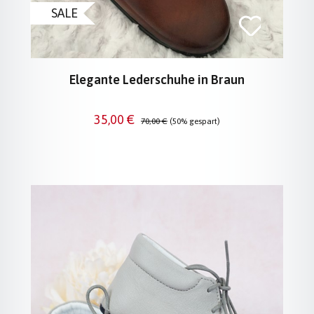
SALE
Elegante Lederschuhe in Braun
Verkaufspreis:
Regulärer Preis:
35,00 €
70,00 €
(50% gespart)