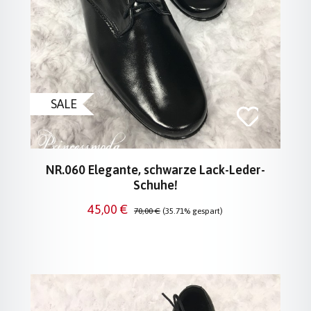
SALE
NR.060 Elegante, schwarze Lack-Leder-
Schuhe!
Verkaufspreis:
Regulärer Preis:
45,00 €
70,00 €
(35.71% gespart)