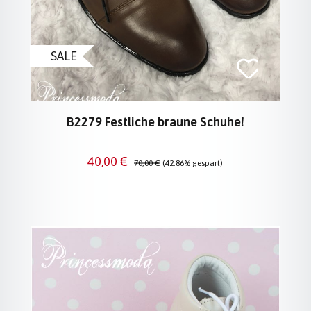
SALE
B2279 Festliche braune Schuhe!
Verkaufspreis:
Regulärer Preis:
40,00 €
70,00 €
(42.86% gespart)