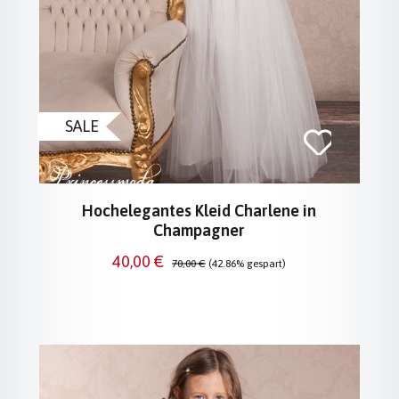
SALE
Hochelegantes Kleid Charlene in
Champagner
Verkaufspreis:
Regulärer Preis:
40,00 €
70,00 €
(42.86% gespart)