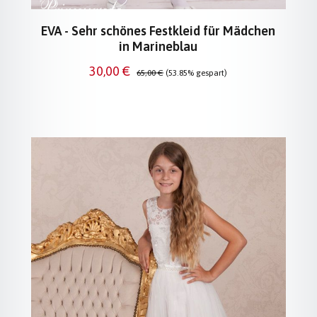
EVA - Sehr schönes Festkleid für Mädchen
in Marineblau
Verkaufspreis:
Regulärer Preis:
30,00 €
65,00 €
(53.85% gespart)