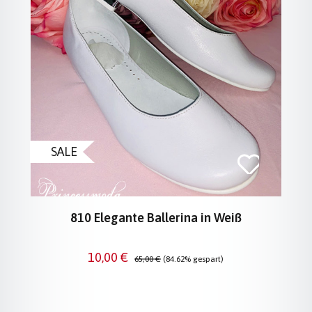
SALE
810 Elegante Ballerina in Weiß
Verkaufspreis:
Regulärer Preis:
10,00 €
65,00 €
(84.62% gespart)