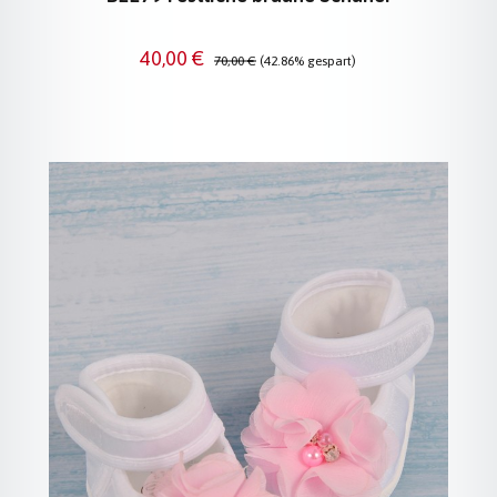
Verkaufspreis:
Regulärer Preis:
40,00 €
70,00 €
(42.86% gespart)