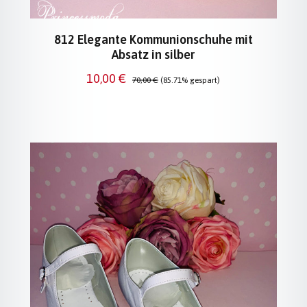
812 Elegante Kommunionschuhe mit
Absatz in silber
Verkaufspreis:
Regulärer Preis:
10,00 €
70,00 €
(85.71% gespart)