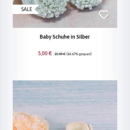
SALE
Baby Schuhe in Silber
Verkaufspreis:
Regulärer Preis:
5,00 €
15,00 €
(66.67% gespart)