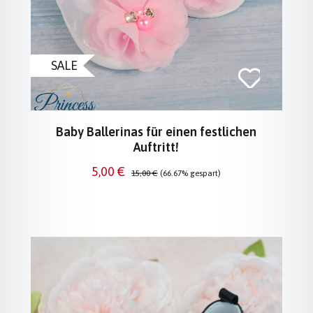
SALE
Baby Ballerinas für einen festlichen
Auftritt!
Verkaufspreis:
Regulärer Preis:
5,00 €
15,00 €
(66.67% gespart)