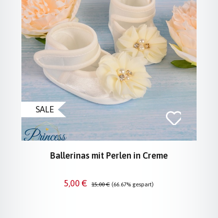
SALE
Ballerinas mit Perlen in Creme
Verkaufspreis:
Regulärer Preis:
5,00 €
15,00 €
(66.67% gespart)