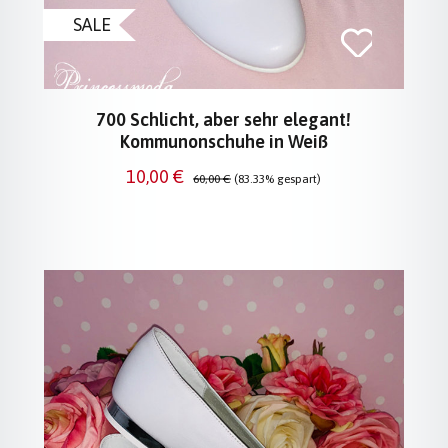
SALE
700 Schlicht, aber sehr elegant!
Kommunonschuhe in Weiß
Verkaufspreis:
Regulärer Preis:
10,00 €
60,00 €
(83.33% gespart)