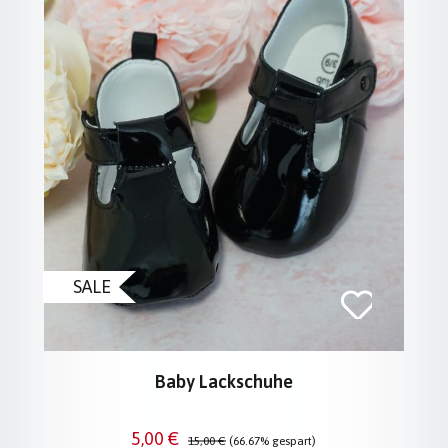
SALE
Baby Lackschuhe
Verkaufspreis:
Regulärer Preis:
5,00 €
15,00 €
(66.67% gespart)