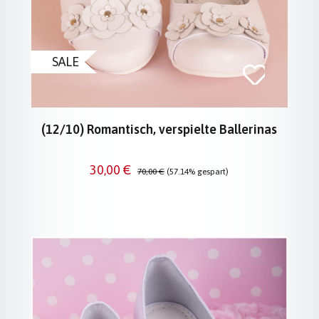
SALE
(12/10) Romantisch, verspielte Ballerinas
Verkaufspreis:
Regulärer Preis:
30,00 €
70,00 €
(57.14% gespart)