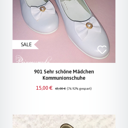
SALE
901 Sehr schöne Mädchen
Kommunionschuhe
Verkaufspreis:
Regulärer Preis:
15,00 €
65,00 €
(76.92% gespart)