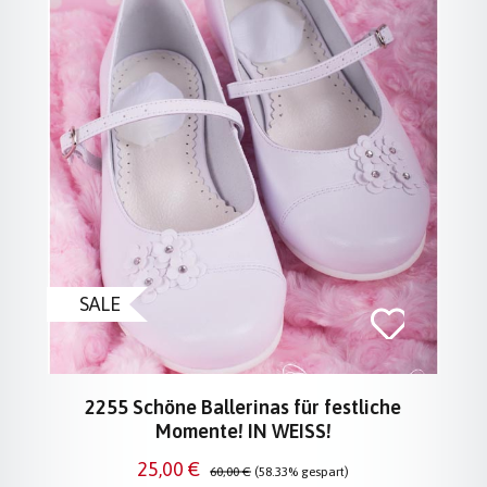
SALE
2255 Schöne Ballerinas für festliche
Momente! IN WEISS!
Verkaufspreis:
Regulärer Preis:
25,00 €
60,00 €
(58.33% gespart)