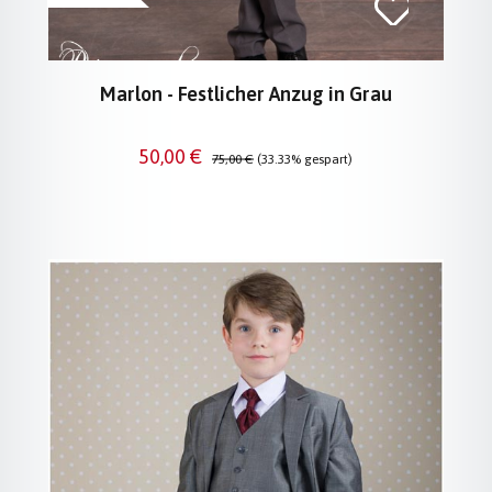
Marlon - Festlicher Anzug in Grau
Verkaufspreis:
Regulärer Preis:
50,00 €
75,00 €
(33.33% gespart)