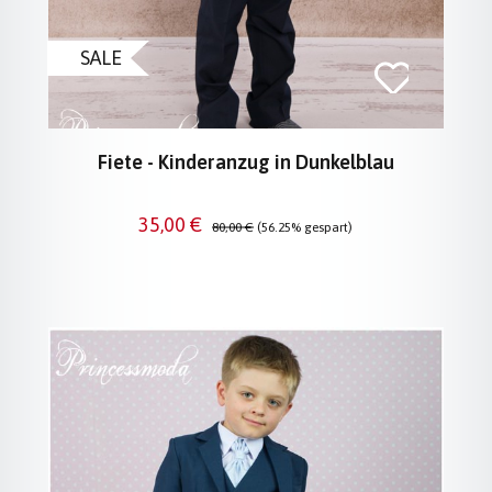
SALE
Fiete - Kinderanzug in Dunkelblau
Verkaufspreis:
Regulärer Preis:
35,00 €
80,00 €
(56.25% gespart)