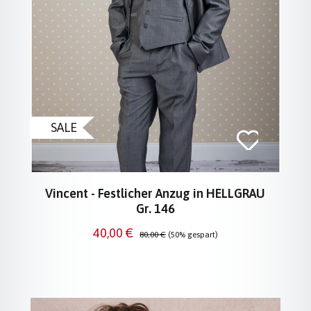
SALE
Vincent - Festlicher Anzug in HELLGRAU
Gr. 146
Verkaufspreis:
Regulärer Preis:
40,00 €
80,00 €
(50% gespart)