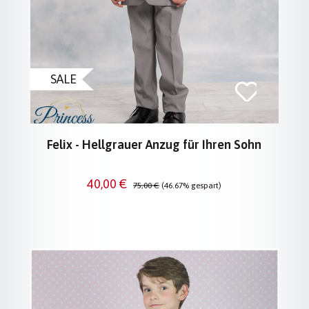
SALE
Felix - Hellgrauer Anzug für Ihren Sohn
Verkaufspreis:
Regulärer Preis:
40,00 €
75,00 €
(46.67% gespart)