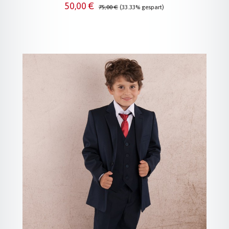
Verkaufspreis:
Regulärer Preis:
50,00 €
75,00 €
(33.33% gespart)