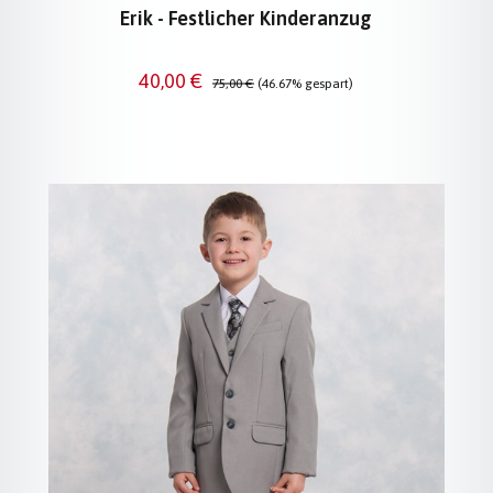
Erik - Festlicher Kinderanzug
Verkaufspreis:
Regulärer Preis:
40,00 €
75,00 €
(46.67% gespart)