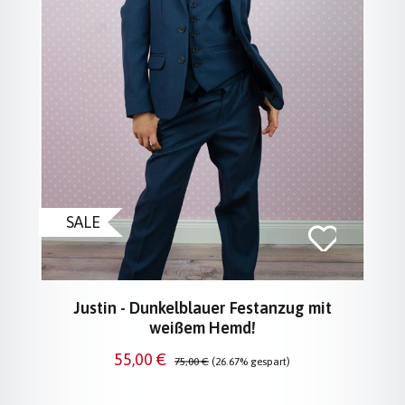
SALE
Justin - Dunkelblauer Festanzug mit
weißem Hemd!
Verkaufspreis:
Regulärer Preis:
55,00 €
75,00 €
(26.67% gespart)