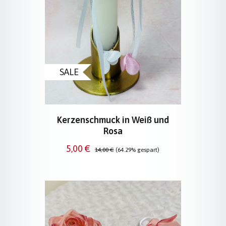
SALE
Kerzenschmuck in Weiß und
Rosa
Verkaufspreis:
Regulärer Preis:
5,00 €
14,00 €
(64.29% gespart)