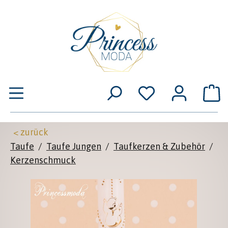
Zum Hauptinhalt springen
W
< zurück
Taufe
/
Taufe Jungen
/
Taufkerzen & Zubehör
/
Kerzenschmuck
Bildergalerie überspringen