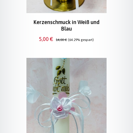
Kerzenschmuck in Weiß und
Blau
Verkaufspreis:
Regulärer Preis:
5,00 €
14,00 €
(64.29% gespart)