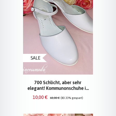
SALE
700 Schlicht, aber sehr
elegant! Kommunonschuhe in
Weiß
Verkaufspreis:
Regulärer Preis:
10,00 €
60,00 €
(83.33% gespart)