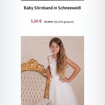
Baby Stirnband in Schneeweiß
Verkaufspreis:
Regulärer Preis:
5,00 €
15,00 €
(66.67% gespart)