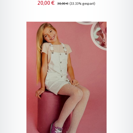
Verkaufspreis:
Regulärer Preis:
20,00 €
30,00 €
(33.33% gespart)