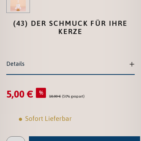
(43) DER SCHMUCK FÜR IHRE
KERZE
Details
5,00 €
Verkaufspreis:
%
Regulärer Preis:
10,00 €
(50% gespart)
Sofort Lieferbar