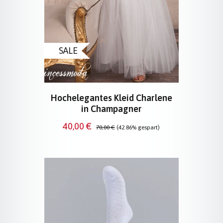
SALE
Hochelegantes Kleid Charlene
in Champagner
Verkaufspreis:
Regulärer Preis:
40,00 €
70,00 €
(42.86% gespart)