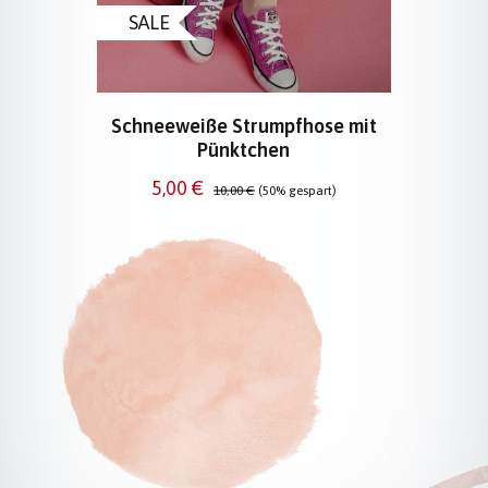
SALE
Schneeweiße Strumpfhose mit
Pünktchen
Verkaufspreis:
Regulärer Preis:
5,00 €
10,00 €
(50% gespart)