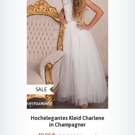
SALE
Hochelegantes Kleid Charlene
in Champagner
Verkaufspreis:
Regulärer Preis: