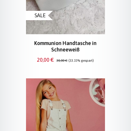
SALE
Kommunion Handtasche in
Schneeweiß
Verkaufspreis:
Regulärer Preis:
20,00 €
30,00 €
(33.33% gespart)