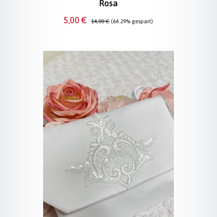
Rosa
Verkaufspreis:
Regulärer Preis:
5,00 €
14,00 €
(64.29% gespart)