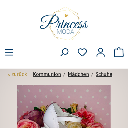
Zum Hauptinhalt springen
W
< zurück
Kommunion
/
Mädchen
/
Schuhe
Bildergalerie überspringen