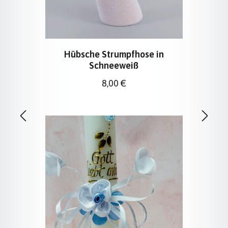
Hübsche Strumpfhose in
Schneeweiß
Regulärer Preis:
8,00 €