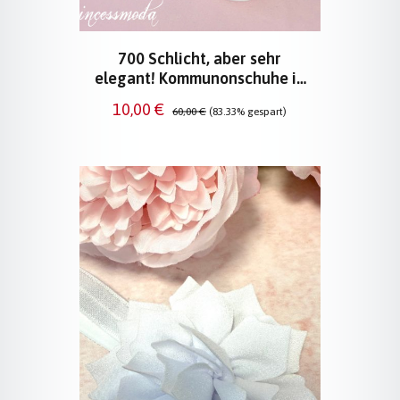
700 Schlicht, aber sehr
elegant! Kommunonschuhe in
Weiß
Verkaufspreis:
Regulärer Preis:
10,00 €
60,00 €
(83.33% gespart)