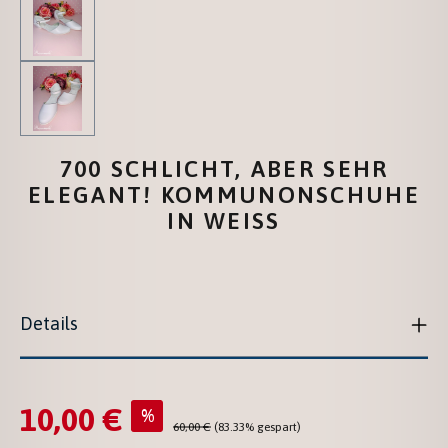
700 SCHLICHT, ABER SEHR
ELEGANT! KOMMUNONSCHUHE
IN WEISS
Details
10,00 €
Verkaufspreis:
%
Regulärer Preis:
60,00 €
(83.33% gespart)