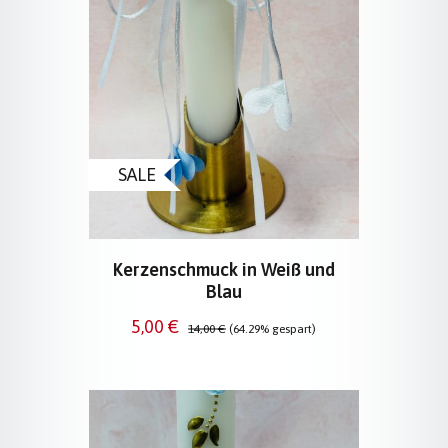
SALE
Kerzenschmuck in Weiß und
Blau
Verkaufspreis:
Regulärer Preis:
5,00 €
14,00 €
(64.29% gespart)