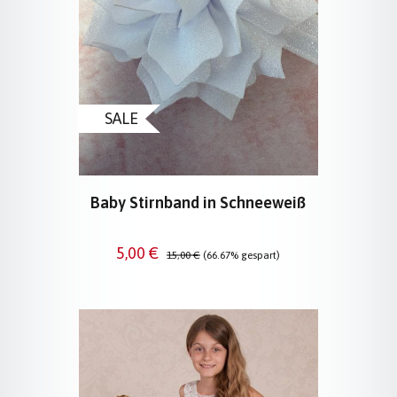
SALE
Baby Stirnband in Schneeweiß
Verkaufspreis:
Regulärer Preis:
5,00 €
15,00 €
(66.67% gespart)