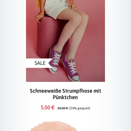
SALE
Schneeweiße Strumpfhose mit
Pünktchen
Verkaufspreis:
Regulärer Preis:
5,00 €
10,00 €
(50% gespart)