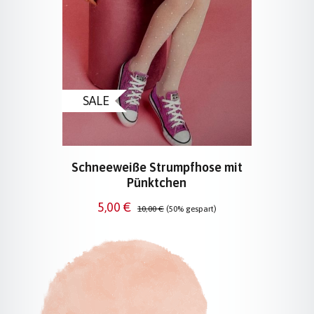
SALE
Schneeweiße Strumpfhose mit
Pünktchen
Verkaufspreis:
Regulärer Preis:
5,00 €
10,00 €
(50% gespart)