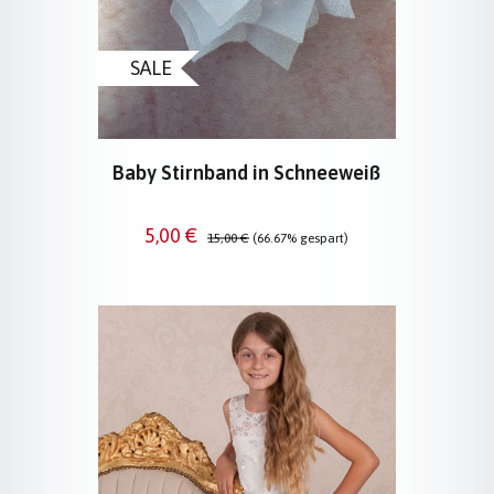
SALE
Baby Stirnband in Schneeweiß
Verkaufspreis:
Regulärer Preis:
5,00 €
15,00 €
(66.67% gespart)