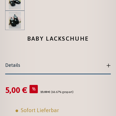
BABY LACKSCHUHE
Details
5,00 €
Verkaufspreis:
%
Regulärer Preis:
15,00 €
(66.67% gespart)
Sofort Lieferbar