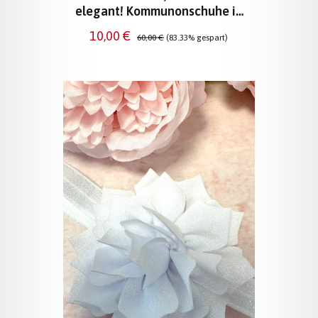
elegant! Kommunonschuhe in
Weiß
Verkaufspreis:
Regulärer Preis:
10,00 €
60,00 €
(83.33% gespart)