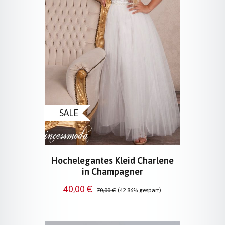
SALE
Hochelegantes Kleid Charlene
in Champagner
Verkaufspreis:
Regulärer Preis:
40,00 €
70,00 €
(42.86% gespart)