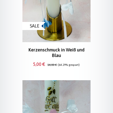
SALE
Kerzenschmuck in Weiß und
Blau
Verkaufspreis:
Regulärer Preis:
5,00 €
14,00 €
(64.29% gespart)