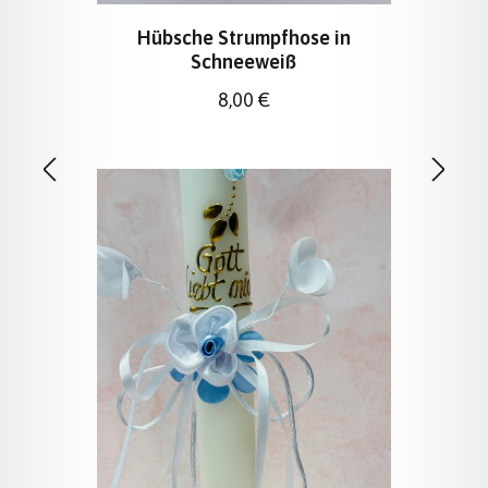
Hübsche Strumpfhose in
Schneeweiß
Regulärer Preis:
8,00 €