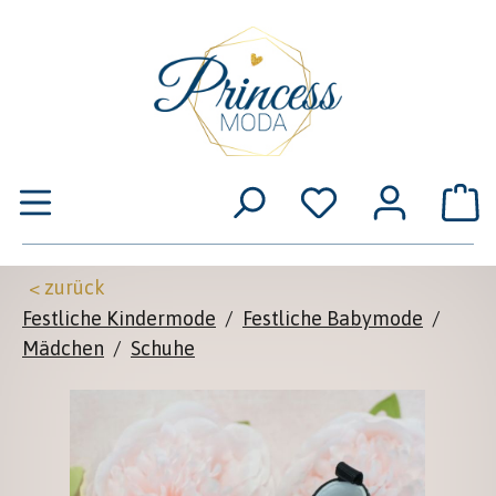
Zum Hauptinhalt springen
W
< zurück
Festliche Kindermode
/
Festliche Babymode
/
Mädchen
/
Schuhe
Bildergalerie überspringen