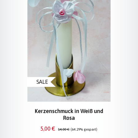
SALE
Kerzenschmuck in Weiß und
Rosa
Verkaufspreis:
Regulärer Preis:
5,00 €
14,00 €
(64.29% gespart)