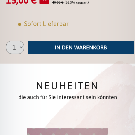
15,00 €
Regulärer Preis:
40,00 €
(62.5% gespart)
Sofort Lieferbar
IN DEN WARENKORB
NEUHEITEN
die auch für Sie interessant sein könnten
Produktgalerie überspringen