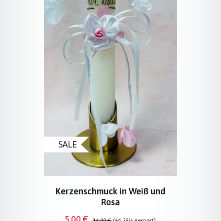
SALE
Kerzenschmuck in Weiß und
Rosa
Verkaufspreis:
Regulärer Preis:
5,00 €
14,00 €
(64.29% gespart)