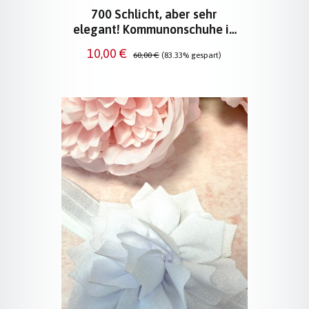
700 Schlicht, aber sehr
elegant! Kommunonschuhe in
Weiß
Verkaufspreis:
Regulärer Preis:
10,00 €
60,00 €
(83.33% gespart)