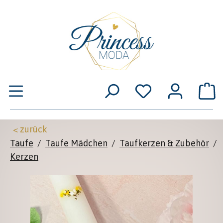
Zum Hauptinhalt springen
W
< zurück
Taufe
/
Taufe Mädchen
/
Taufkerzen & Zubehör
/
Kerzen
Bildergalerie überspringen