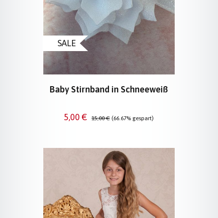
SALE
Baby Stirnband in Schneeweiß
Verkaufspreis:
Regulärer Preis:
5,00 €
15,00 €
(66.67% gespart)