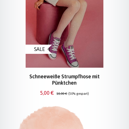
SALE
Schneeweiße Strumpfhose mit
Pünktchen
Verkaufspreis:
Regulärer Preis:
5,00 €
10,00 €
(50% gespart)