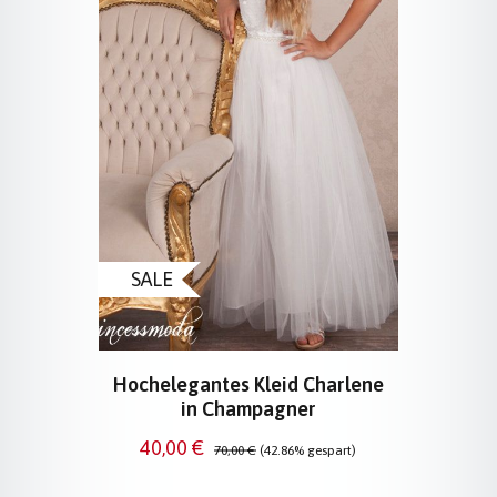
SALE
Hochelegantes Kleid Charlene
in Champagner
Verkaufspreis:
Regulärer Preis:
40,00 €
70,00 €
(42.86% gespart)