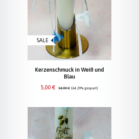
SALE
Kerzenschmuck in Weiß und
Blau
Verkaufspreis:
Regulärer Preis:
5,00 €
14,00 €
(64.29% gespart)