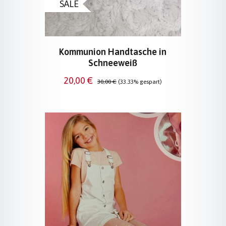
SALE
Kommunion Handtasche in
Schneeweiß
Verkaufspreis:
Regulärer Preis:
20,00 €
30,00 €
(33.33% gespart)