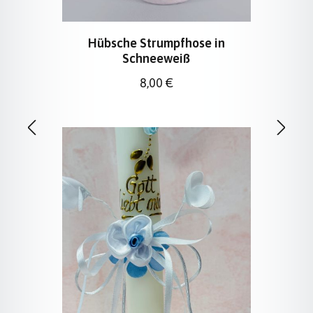
Hübsche Strumpfhose in
Schneeweiß
Regulärer Preis:
8,00 €