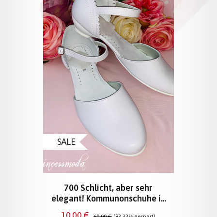
SALE
700 Schlicht, aber sehr
elegant! Kommunonschuhe in
Weiß
Verkaufspreis:
Regulärer Preis:
10,00 €
60,00 €
(83.33% gespart)