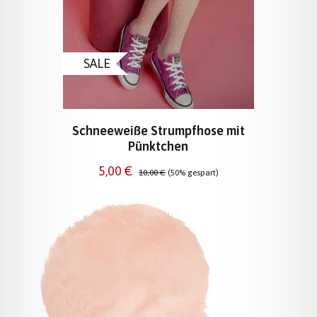
SALE
Schneeweiße Strumpfhose mit
Pünktchen
Verkaufspreis:
Regulärer Preis:
5,00 €
10,00 €
(50% gespart)