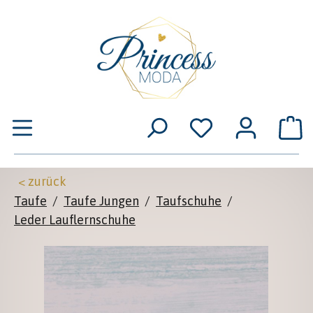
Zum Hauptinhalt springen
W
< zurück
Taufe
/
Taufe Jungen
/
Taufschuhe
/
Leder Lauflernschuhe
Bildergalerie überspringen