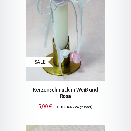
SALE
Kerzenschmuck in Weiß und
Rosa
Verkaufspreis:
Regulärer Preis:
5,00 €
14,00 €
(64.29% gespart)