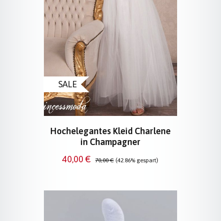
SALE
Hochelegantes Kleid Charlene
in Champagner
Verkaufspreis:
Regulärer Preis:
40,00 €
70,00 €
(42.86% gespart)