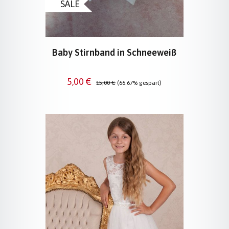
SALE
Baby Stirnband in Schneeweiß
Verkaufspreis:
Regulärer Preis:
5,00 €
15,00 €
(66.67% gespart)