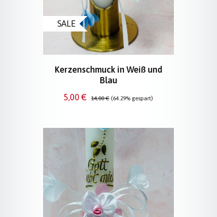
SALE
Kerzenschmuck in Weiß und
Blau
Verkaufspreis:
Regulärer Preis:
5,00 €
14,00 €
(64.29% gespart)