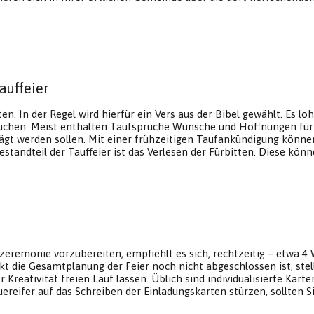
auffeier
n. In der Regel wird hierfür ein Vers aus der Bibel gewählt. Es loh
hen. Meist enthalten Taufsprüche Wünsche und Hoffnungen für d
prägt werden sollen. Mit einer frühzeitigen Taufankündigung könn
estandteil der Tauffeier ist das Verlesen der Fürbitten. Diese kö
fzeremonie vorzubereiten, empfiehlt es sich, rechtzeitig – etwa
die Gesamtplanung der Feier noch nicht abgeschlossen ist, stell
r Kreativität freien Lauf lassen. Üblich sind individualisierte Kar
ereifer auf das Schreiben der Einladungskarten stürzen, sollten Si