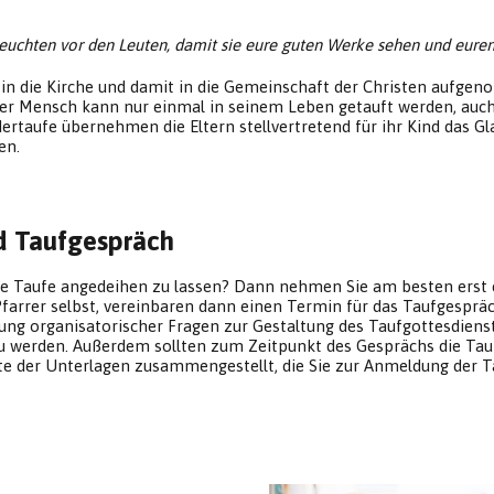
cht leuchten vor den Leuten, damit sie eure guten Werke sehen und eur
lied in die Kirche und damit in die Gemeinschaft der Christen aufg
eder Mensch kann nur einmal in seinem Leben getauft werden, auc
ertaufe übernehmen die Eltern stellvertretend für ihr Kind das G
en.
d Taufgespräch
liche Taufe angedeihen zu lassen? Dann nehmen Sie am besten er
 Pfarrer selbst, vereinbaren dann einen Termin für das Taufgesprä
ung organisatorischer Fragen zur Gestaltung des Taufgottesdiens
u werden. Außerdem sollten zum Zeitpunkt des Gesprächs die Tau
ste der Unterlagen zusammengestellt, die Sie zur Anmeldung der Ta