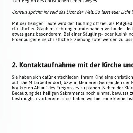
Der Beginn des christlichen Lebensweges
Christus spricht: Ihr seid das Licht der Welt. So lasst euer Li
Mit der heiligen Taufe wird der Täufling offiziell als Mitg
christlichen Glaubensrichtungen miteinander verbindet. J
etwas ganz besonderem. Bei einer Säuglings- oder Kleinkind
Erdenbürger eine christliche Erziehung zuteilwerden zu lass
2. Kontaktaufnahme mit der Kirche un
Sie haben sich dafür entschieden, Ihrem Kind eine christ
auf. Die Mitarbeiter dort, bzw. in kleineren Gemeinden der
konkreten Ablauf des Ereignisses zu planen. Neben der Klär
Bedeutung des heiligen Sakraments noch einmal bewusst z
bestmöglich vorbereitet sind, haben wir hier eine kleine Li