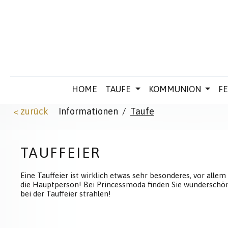
 Hauptinhalt springen
Zur Suche springen
Zur Hauptnavigation springen
HOME
TAUFE
KOMMUNION
F
< zurück
Informationen
/
Taufe
TAUFFEIER
Eine Tauffeier ist wirklich etwas sehr besonderes, vor allem
die Hauptperson! Bei Princessmoda finden Sie wundersch
bei der Tauffeier strahlen!