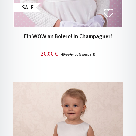
SALE
Ein WOW an Bolero! In Champagner!
Verkaufspreis:
Regulärer Preis:
20,00 €
40,00 €
(50% gespart)