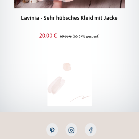
Lavinia - Sehr hübsches Kleid mit Jacke
Verkaufspreis:
Regulärer Preis:
20,00 €
60,00 €
(66.67% gespart)