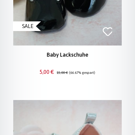
SALE
Baby Lackschuhe
Verkaufspreis:
Regulärer Preis:
5,00 €
15,00 €
(66.67% gespart)