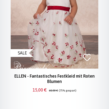
SALE
ELLEN - Fantastisches Festkleid mit Roten
Blumen
Verkaufspreis:
Regulärer Preis:
15,00 €
60,00 €
(75% gespart)