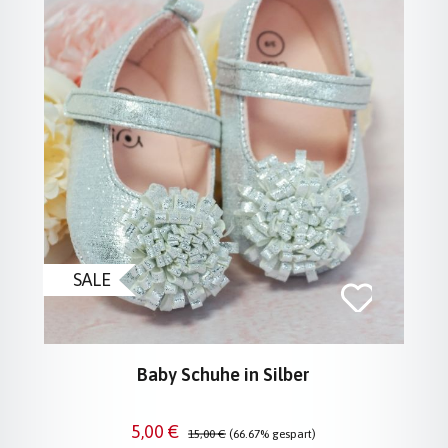
SALE
Baby Schuhe in Silber
Verkaufspreis:
Regulärer Preis:
5,00 €
15,00 €
(66.67% gespart)