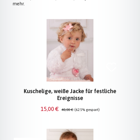
mehr.
Produktgalerie überspringen
Kuschelige, weiße Jacke für festliche
Ereignisse
Verkaufspreis:
Regulärer Preis:
15,00 €
40,00 €
(62.5% gespart)