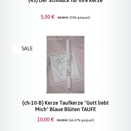
(43) Der Schmuck für Ihre Kerze
Verkaufspreis:
Regulärer Preis:
5,00 €
10,00 €
(50% gespart)
SALE
(ch-10-B) Kerze Taufkerze "Gott liebt
Mich" Blaue Blüten TAUFE
Verkaufspreis:
Regulärer Preis:
10,00 €
30,00 €
(66.67% gespart)