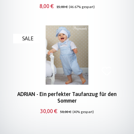
Verkaufspreis:
Regulärer Preis:
8,00 €
15,00 €
(46.67% gespart)
SALE
ADRIAN - Ein perfekter Taufanzug für den
Sommer
Verkaufspreis:
Regulärer Preis:
30,00 €
50,00 €
(40% gespart)