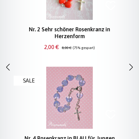
Nr. 2 Sehr schöner Rosenkranz in
Herzenform
Verkaufspreis:
Regulärer Preis:
2,00 €
8,00 €
(75% gespart)
SALE
Nr. 4 Rosenkranz in BLAU für Jungen