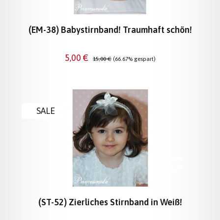
(EM-38) Babystirnband! Traumhaft schön!
Verkaufspreis:
Regulärer Preis:
5,00 €
15,00 €
(66.67% gespart)
SALE
(ST-52) Zierliches Stirnband in Weiß!