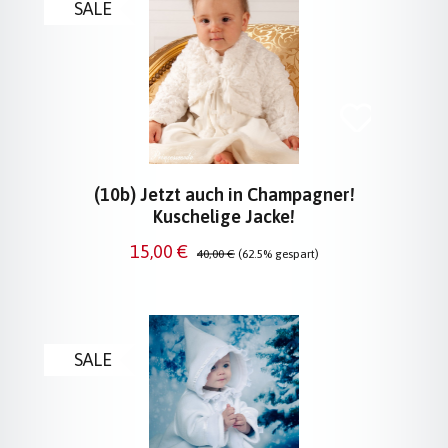
SALE
(10b) Jetzt auch in Champagner!
Kuschelige Jacke!
Verkaufspreis:
Regulärer Preis:
15,00 €
40,00 €
(62.5% gespart)
SALE