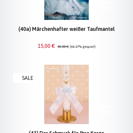
(40a) Märchenhafter weißer Taufmantel
Verkaufspreis:
Regulärer Preis:
15,00 €
45,00 €
(66.67% gespart)
SALE