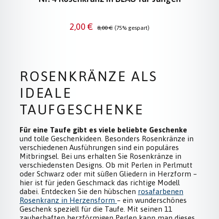
Verkaufspreis:
Regulärer Preis:
2,00 €
8,00 €
(75% gespart)
ROSENKRÄNZE ALS
SALE
IDEALE
TAUFGESCHENKE
Für eine Taufe gibt es viele beliebte Geschenke
und tolle Geschenkideen. Besonders Rosenkränze in
verschiedenen Ausführungen sind ein populäres
Mitbringsel. Bei uns erhalten Sie Rosenkränze in
verschiedensten Designs. Ob mit Perlen in Perlmutt
oder Schwarz oder mit süßen Gliedern in Herzform –
hier ist für jeden Geschmack das richtige Modell
dabei. Entdecken Sie den hübschen
rosafarbenen
Rosenkranz in Herzensform
– ein wunderschönes
Geschenk speziell für die Taufe. Mit seinen 11
zauberhaften herzförmigen Perlen kann man dieses