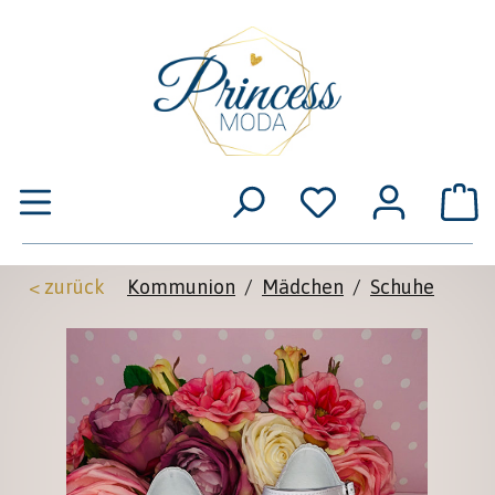
Zum Hauptinhalt springen
W
< zurück
Kommunion
/
Mädchen
/
Schuhe
Bildergalerie überspringen