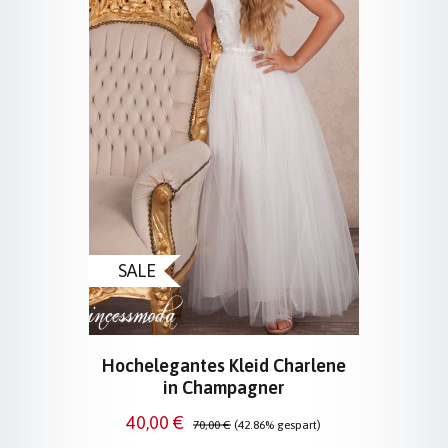
SALE
Hochelegantes Kleid Charlene
in Champagner
Verkaufspreis:
Regulärer Preis:
40,00 €
70,00 €
(42.86% gespart)