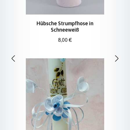
Hübsche Strumpfhose in
Schneeweiß
Regulärer Preis:
8,00 €