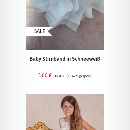
SALE
Baby Stirnband in Schneeweiß
Verkaufspreis:
Regulärer Preis:
5,00 €
15,00 €
(66.67% gespart)