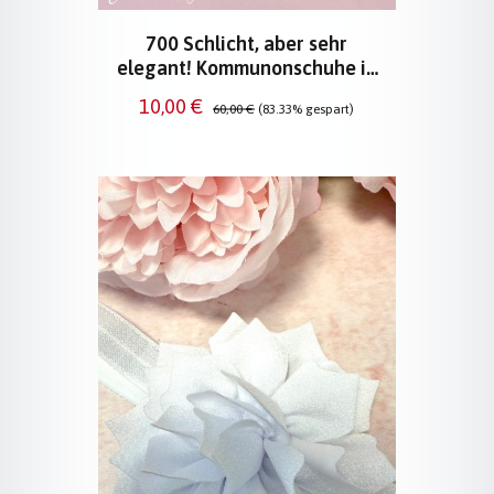
700 Schlicht, aber sehr
elegant! Kommunonschuhe in
Weiß
Verkaufspreis:
Regulärer Preis:
10,00 €
60,00 €
(83.33% gespart)