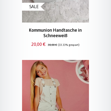
SALE
Kommunion Handtasche in
Schneeweiß
Verkaufspreis:
Regulärer Preis:
20,00 €
30,00 €
(33.33% gespart)