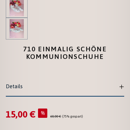
710 EINMALIG SCHÖNE
KOMMUNIONSCHUHE
Details
15,00 €
Verkaufspreis:
%
Regulärer Preis:
60,00 €
(75% gespart)