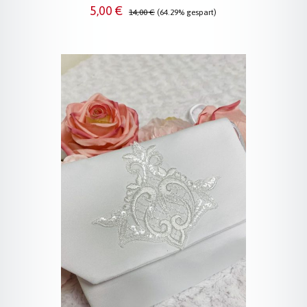
Verkaufspreis:
Regulärer Preis:
5,00 €
14,00 €
(64.29% gespart)