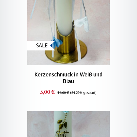
SALE
Kerzenschmuck in Weiß und
Blau
Verkaufspreis:
Regulärer Preis:
5,00 €
14,00 €
(64.29% gespart)