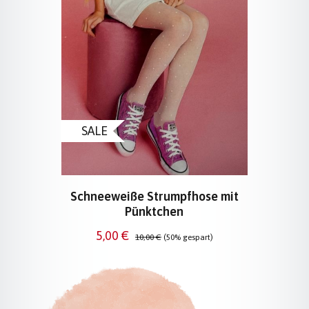
SALE
Schneeweiße Strumpfhose mit
Pünktchen
Verkaufspreis:
Regulärer Preis:
5,00 €
10,00 €
(50% gespart)