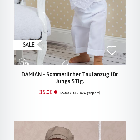
SALE
DAMIAN - Sommerlicher Taufanzug für
Jungs 5Tlg.
Verkaufspreis:
Regulärer Preis:
35,00 €
55,00 €
(36.36% gespart)