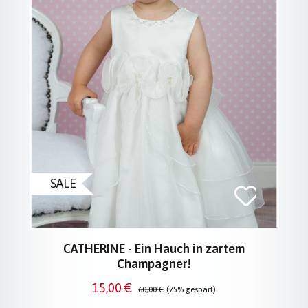
SALE
CATHERINE - Ein Hauch in zartem
Champagner!
Verkaufspreis:
Regulärer Preis:
15,00 €
60,00 €
(75% gespart)