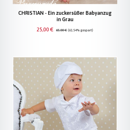
CHRISTIAN - Ein zuckersüßer Babyanzug
in Grau
Verkaufspreis:
Regulärer Preis:
25,00 €
65,00 €
(61.54% gespart)