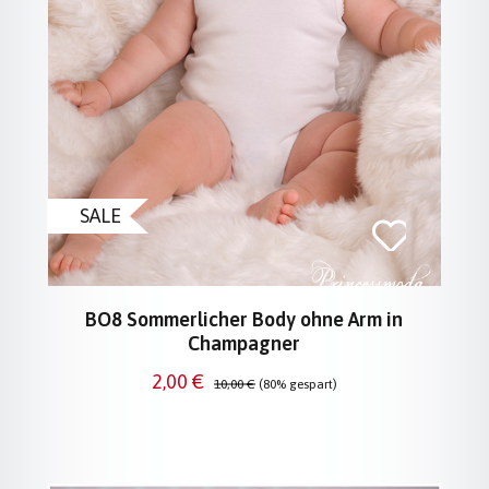
SALE
BO8 Sommerlicher Body ohne Arm in
Champagner
Verkaufspreis:
Regulärer Preis:
2,00 €
10,00 €
(80% gespart)