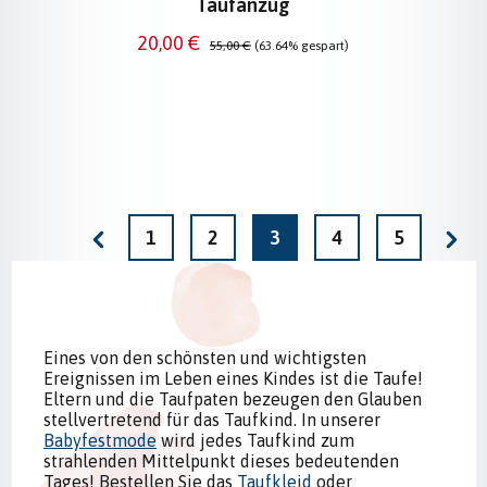
Taufanzug
Verkaufspreis:
Regulärer Preis:
20,00 €
55,00 €
(63.64% gespart)
Seite
Seite
Seite
Seite
Seite
1
2
3
4
5
Eines von den schönsten und wichtigsten
Ereignissen im Leben eines Kindes ist die Taufe!
Eltern und die Taufpaten bezeugen den Glauben
stellvertretend für das Taufkind. In unserer
Babyfestmode
wird jedes Taufkind zum
strahlenden Mittelpunkt dieses bedeutenden
Tages! Bestellen Sie das
Taufkleid
oder