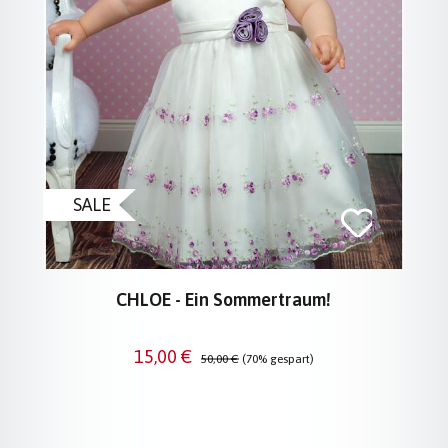
SALE
CHLOE - Ein Sommertraum!
Verkaufspreis:
Regulärer Preis:
15,00 €
50,00 €
(70% gespart)