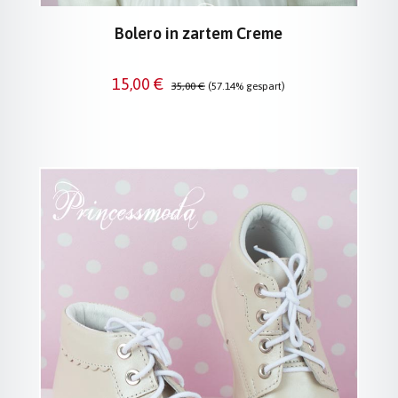
Bolero in zartem Creme
Verkaufspreis:
Regulärer Preis:
15,00 €
35,00 €
(57.14% gespart)