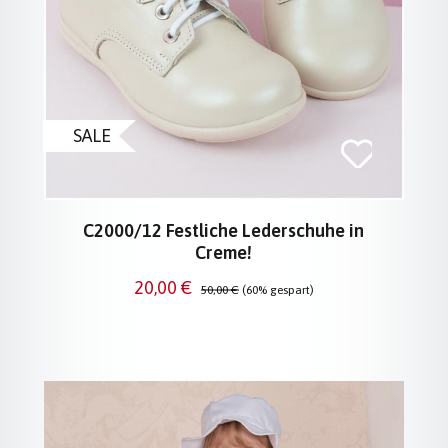
SALE
C2000/12 Festliche Lederschuhe in
Creme!
Verkaufspreis:
Regulärer Preis:
20,00 €
50,00 €
(60% gespart)