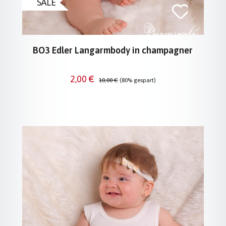
SALE
BO3 Edler Langarmbody in champagner
Verkaufspreis:
Regulärer Preis:
2,00 €
10,00 €
(80% gespart)