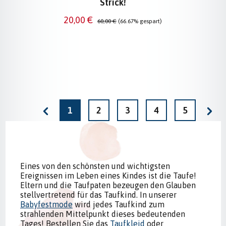
Strick!
Verkaufspreis:
Regulärer Preis:
20,00 €
60,00 €
(66.67% gespart)
Seite
Seite
Seite
Seite
Seite
1
2
3
4
5
Eines von den schönsten und wichtigsten
Ereignissen im Leben eines Kindes ist die Taufe!
Eltern und die Taufpaten bezeugen den Glauben
stellvertretend für das Taufkind. In unserer
Babyfestmode
wird jedes Taufkind zum
strahlenden Mittelpunkt dieses bedeutenden
Tages! Bestellen Sie das
Taufkleid
oder