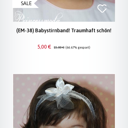
SALE
(EM-38) Babystirnband! Traumhaft schön!
Verkaufspreis:
Regulärer Preis:
5,00 €
15,00 €
(66.67% gespart)