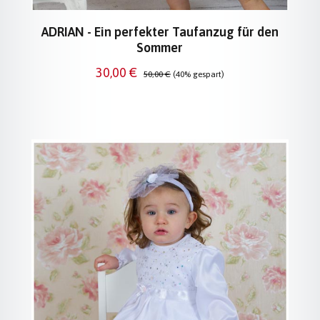
ADRIAN - Ein perfekter Taufanzug für den
Sommer
Verkaufspreis:
Regulärer Preis:
30,00 €
50,00 €
(40% gespart)