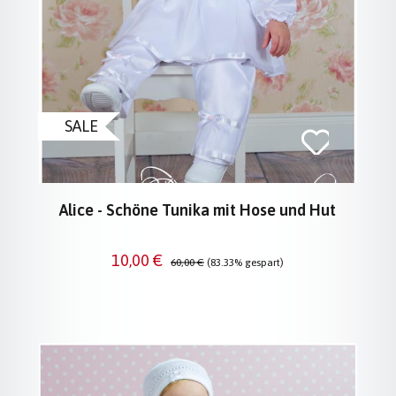
SALE
Alice - Schöne Tunika mit Hose und Hut
Verkaufspreis:
Regulärer Preis:
10,00 €
60,00 €
(83.33% gespart)