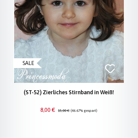
SALE
(ST-52) Zierliches Stirnband in Weiß!
Verkaufspreis:
Regulärer Preis:
8,00 €
15,00 €
(46.67% gespart)