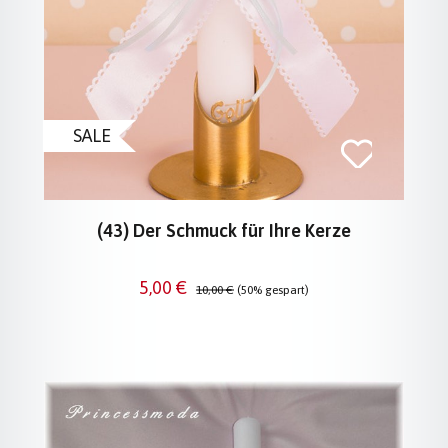
SALE
(43) Der Schmuck für Ihre Kerze
Verkaufspreis:
Regulärer Preis:
5,00 €
10,00 €
(50% gespart)