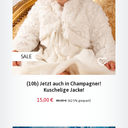
SALE
(10b) Jetzt auch in Champagner!
Kuschelige Jacke!
Verkaufspreis:
Regulärer Preis:
15,00 €
40,00 €
(62.5% gespart)