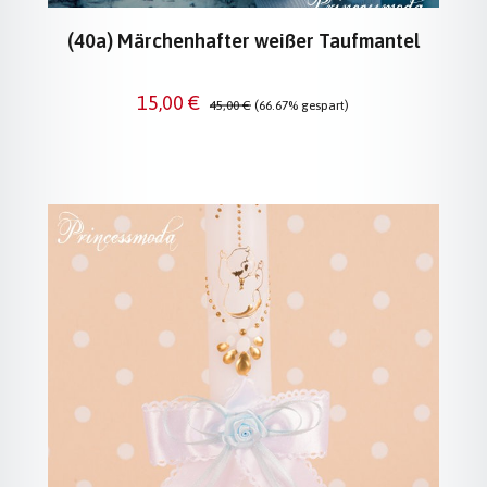
(40a) Märchenhafter weißer Taufmantel
Verkaufspreis:
Regulärer Preis:
15,00 €
45,00 €
(66.67% gespart)