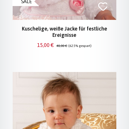
SALE
Kuschelige, weiße Jacke für festliche
Ereignisse
Verkaufspreis:
Regulärer Preis:
15,00 €
40,00 €
(62.5% gespart)