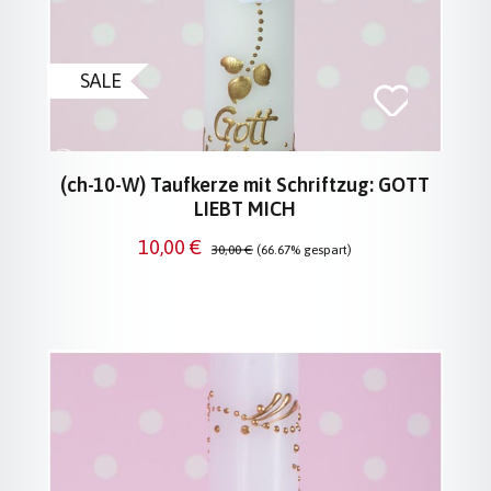
SALE
(ch-10-W) Taufkerze mit Schriftzug: GOTT
LIEBT MICH
Verkaufspreis:
Regulärer Preis:
10,00 €
30,00 €
(66.67% gespart)