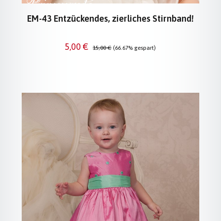
EM-43 Entzückendes, zierliches Stirnband!
Verkaufspreis:
Regulärer Preis:
5,00 €
15,00 €
(66.67% gespart)