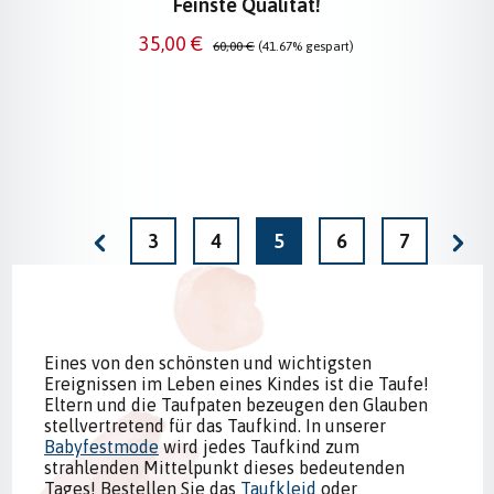
Feinste Qualität!
Verkaufspreis:
Regulärer Preis:
35,00 €
60,00 €
(41.67% gespart)
Seite
Seite
Seite
Seite
Seite
3
4
5
6
7
Eines von den schönsten und wichtigsten
Ereignissen im Leben eines Kindes ist die Taufe!
Eltern und die Taufpaten bezeugen den Glauben
stellvertretend für das Taufkind. In unserer
Babyfestmode
wird jedes Taufkind zum
strahlenden Mittelpunkt dieses bedeutenden
Tages! Bestellen Sie das
Taufkleid
oder