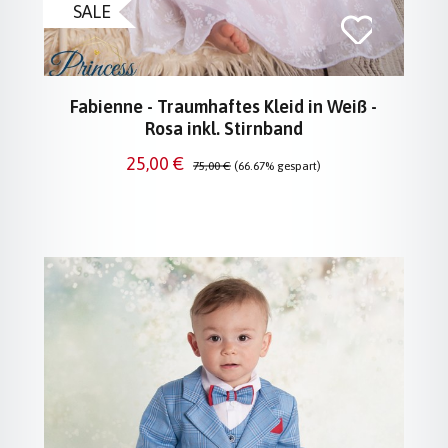
SALE
Fabienne - Traumhaftes Kleid in Weiß -
Rosa inkl. Stirnband
Verkaufspreis:
Regulärer Preis:
25,00 €
75,00 €
(66.67% gespart)