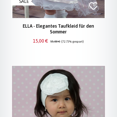
SALE
ELLA - Elegantes Taufkleid für den
Sommer
Verkaufspreis:
Regulärer Preis:
15,00 €
55,00 €
(72.73% gespart)