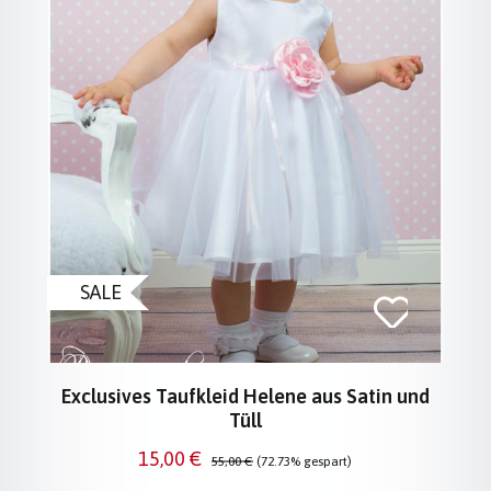
SALE
Exclusives Taufkleid Helene aus Satin und
Tüll
Verkaufspreis:
Regulärer Preis:
15,00 €
55,00 €
(72.73% gespart)