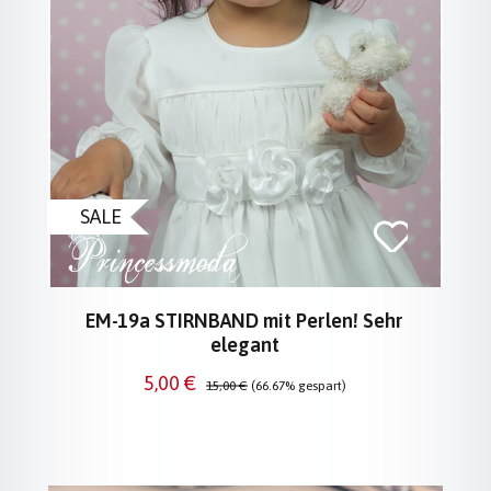
SALE
EM-19a STIRNBAND mit Perlen! Sehr
elegant
Verkaufspreis:
Regulärer Preis:
5,00 €
15,00 €
(66.67% gespart)