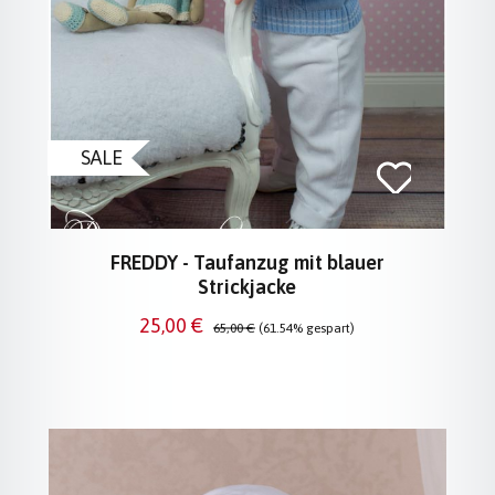
SALE
FREDDY - Taufanzug mit blauer
Strickjacke
Verkaufspreis:
Regulärer Preis:
25,00 €
65,00 €
(61.54% gespart)