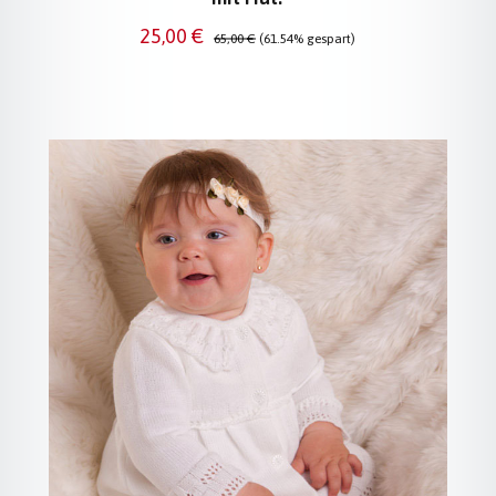
Verkaufspreis:
Regulärer Preis:
25,00 €
65,00 €
(61.54% gespart)