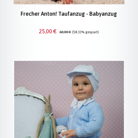
Frecher Anton! Taufanzug - Babyanzug
Verkaufspreis:
Regulärer Preis:
25,00 €
60,00 €
(58.33% gespart)