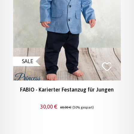
SALE
FABIO - Karierter Festanzug für Jungen
Verkaufspreis:
Regulärer Preis:
30,00 €
60,00 €
(50% gespart)