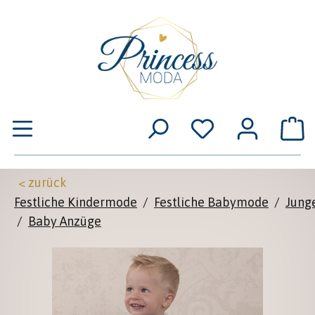
Zum Hauptinhalt springen
W
< zurück
Festliche Kindermode
/
Festliche Babymode
/
Jung
/
Baby Anzüge
Bildergalerie überspringen