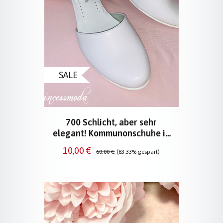
SALE
700 Schlicht, aber sehr
elegant! Kommunonschuhe in
Weiß
Verkaufspreis:
Regulärer Preis:
10,00 €
60,00 €
(83.33% gespart)