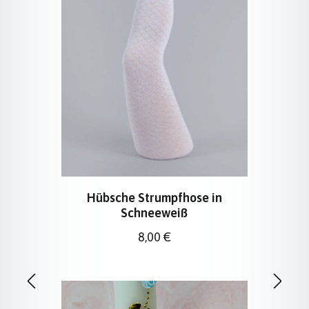
Hübsche Strumpfhose in
Schneeweiß
Regulärer Preis:
8,00 €