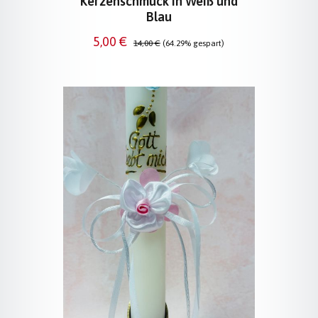
Kerzenschmuck in Weiß und
Blau
Verkaufspreis:
Regulärer Preis:
5,00 €
14,00 €
(64.29% gespart)