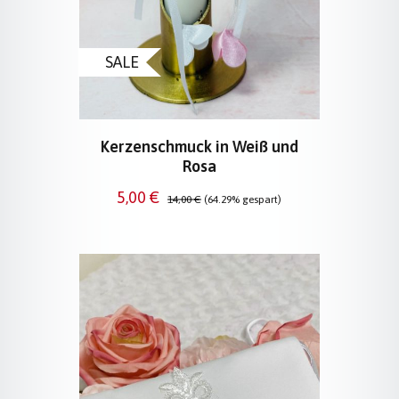
SALE
Kerzenschmuck in Weiß und
Rosa
Verkaufspreis:
Regulärer Preis:
5,00 €
14,00 €
(64.29% gespart)