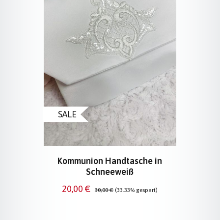
SALE
Kommunion Handtasche in
Schneeweiß
Verkaufspreis:
Regulärer Preis:
20,00 €
30,00 €
(33.33% gespart)