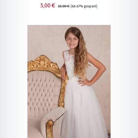
Verkaufspreis:
Regulärer Preis:
5,00 €
15,00 €
(66.67% gespart)