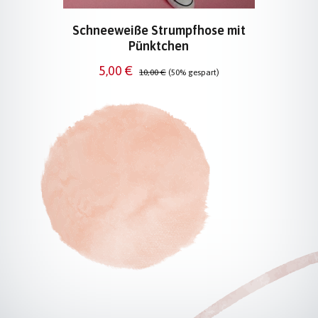
Schneeweiße Strumpfhose mit
Pünktchen
Verkaufspreis:
Regulärer Preis:
5,00 €
10,00 €
(50% gespart)