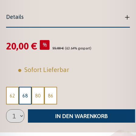
Details
20,00 €
Verkaufspreis:
%
Regulärer Preis:
55,00 €
(63.64% gespart)
Sofort Lieferbar
62
68
80
86
IN DEN WARENKORB