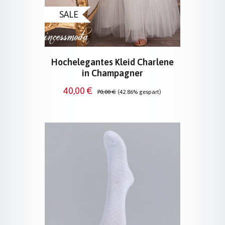
SALE
Hochelegantes Kleid Charlene
in Champagner
Verkaufspreis:
Regulärer Preis:
40,00 €
70,00 €
(42.86% gespart)