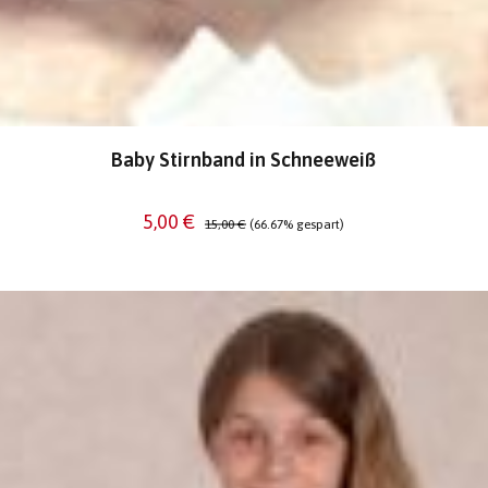
Baby Stirnband in Schneeweiß
Verkaufspreis:
Regulärer Preis:
5,00 €
15,00 €
(66.67% gespart)