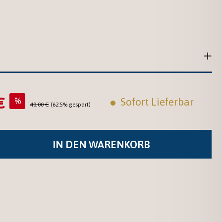
€
s:
%
Sofort Lieferbar
Regulärer Preis:
40,00 €
(62.5% gespart)
IN DEN WARENKORB