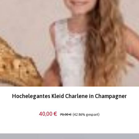
Hochelegantes Kleid Charlene in Champagner
Verkaufspreis:
Regulärer Preis:
40,00 €
70,00 €
(42.86% gespart)